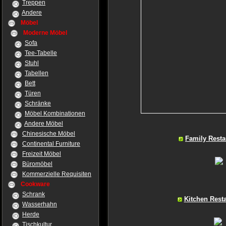
Treppen
Andere
Möbel
Moderne Möbel
Sofa
Tee-Tabelle
Stuhl
Tabellen
Bett
Türen
Schränke
Möbel Kombinationen
Andere Möbel
Chinesische Möbel
Family Resta
Continental Furniture
Freizeit Möbel
Büromöbel
Kommerzielle Requisiten
Cookware
Schrank
Kitchen Rest
Wasserhahn
Herde
Tischkultur