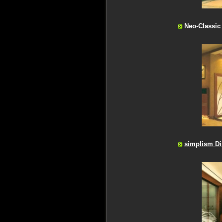
Neo-Classic
simplism D