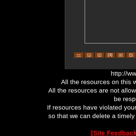
<<
[1]
[2]
[3]
[4]
[5]
http://w
All the resources on this 
All the resources are not allo
be respo
If resources have violated you
so that we can delete a timel
[Site Feedback