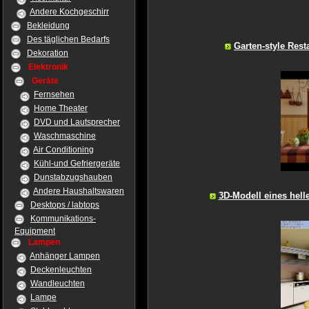
Andere Kochgeschirr
Bekleidung
Des täglichen Bedarfs
Garten-style Rest
Dekoration
Elektronik
Geräte
Fernsehen
Home Theater
DVD und Lautsprecher
Waschmaschine
Air Conditioning
Kühl-und Gefriergeräte
Dunstabzugshauben
Andere Haushaltswaren
3D-Modell eines hell
Desktops / labtops
Kommunikations-
Equipment
Lampen
Anhänger Lampen
Deckenleuchten
Wandleuchten
Lampe