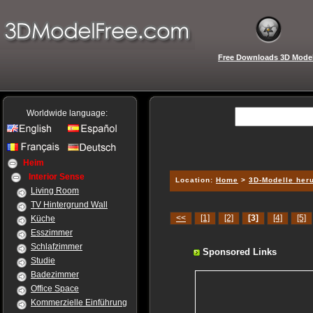
Free Downloads 3D Mode
Worldwide language:
Heim
Interior Sense
Location:
Home
>
3D-Modelle her
Living Room
TV Hintergrund Wall
<<
[1]
[2]
[3]
[4]
[5]
Küche
Esszimmer
Schlafzimmer
Sponsored Links
Studie
Badezimmer
Office Space
Kommerzielle Einführung