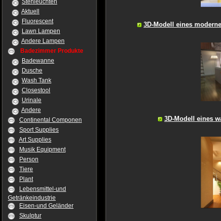
Stehleuchten
Aktuell
Fluorescent
3D-Modell eines modernen
Lawn Lampen
Andere Lampen
Badezimmer Produkte
Badewanne
Dusche
Wash Tank
Closestool
Urinale
Andere
3D-Modell eines w
Continental Componen
Sport Supplies
Art Supplies
Musik Equipment
Person
Tiere
Plant
Lebensmittel-und
Getränkeindustrie
Eisen-und Geländer
Skulptur