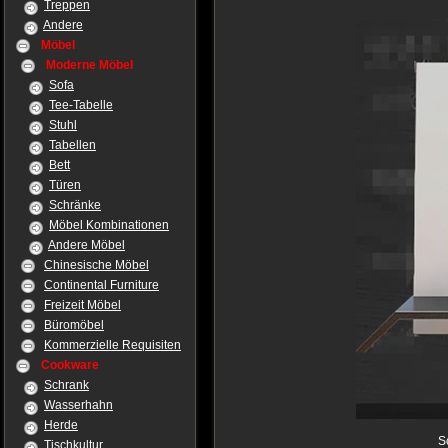
Treppen
Andere
Möbel
Moderne Möbel
Sofa
Tee-Tabelle
Stuhl
Tabellen
Bett
Türen
Schränke
Möbel Kombinationen
Andere Möbel
Chinesische Möbel
Continental Furniture
Freizeit Möbel
Büromöbel
Kommerzielle Requisiten
Cookware
Schrank
Wasserhahn
Herde
S
Tischkultur