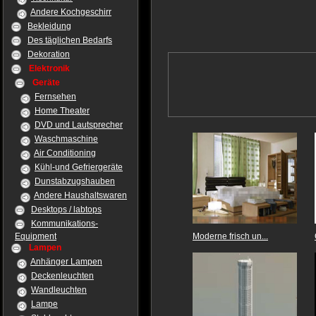
Andere Kochgeschirr
Bekleidung
Des täglichen Bedarfs
Dekoration
Elektronik
Geräte
Fernsehen
Home Theater
DVD und Lautsprecher
Waschmaschine
Air Conditioning
Kühl-und Gefriergeräte
Dunstabzugshauben
Andere Haushaltswaren
Desktops / labtops
Kommunikations-
Equipment
Moderne frisch un...
Lampen
Anhänger Lampen
Deckenleuchten
Wandleuchten
Lampe