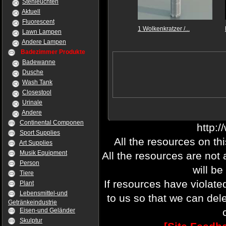
Stehleuchten
Aktuell
Fluorescent
1 Wolkenkratzer /...
Lawn Lampen
Andere Lampen
Badezimmer Produkte
Badewanne
Dusche
Wash Tank
Closestool
Urinale
Andere
Continental Componen
http:
Sport Supplies
All the resources on th
Art Supplies
Musik Equipment
All the resources are not
Person
will be
Tiere
If resources have violate
Plant
Lebensmittel-und
to us so that we can del
Getränkeindustrie
Eisen-und Geländer
Skulptur