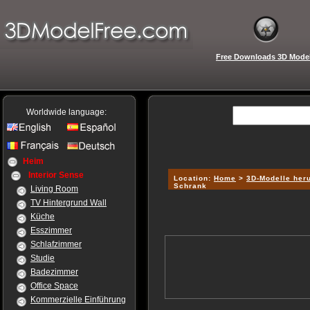
Free Downloads 3D Mode
Worldwide language:
Heim
Interior Sense
Location:
Home
>
3D-Modelle her
Schrank
Living Room
TV Hintergrund Wall
Küche
Esszimmer
Schlafzimmer
Studie
Badezimmer
Office Space
Kommerzielle Einführung